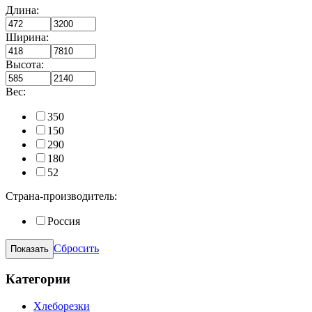
Длина:
Ширина:
Высота:
Вес:
350
150
290
180
52
Страна-производитель:
Россия
Сбросить
Категории
Хлеборезки