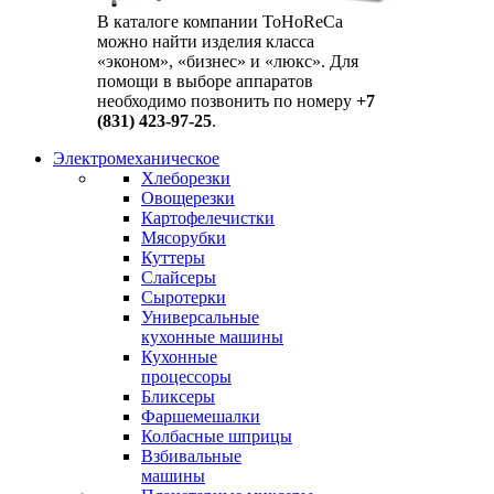
В каталоге компании ToHoReCa
можно найти изделия класса
«эконом», «бизнес» и «люкс». Для
помощи в выборе аппаратов
необходимо позвонить по номеру
+7
(831) 423-97-25
.
Электромеханическое
Хлеборезки
Овощерезки
Картофелечистки
Мясорубки
Куттеры
Слайсеры
Сыротерки
Универсальные
кухонные машины
Кухонные
процессоры
Бликсеры
Фаршемешалки
Колбасные шприцы
Взбивальные
машины