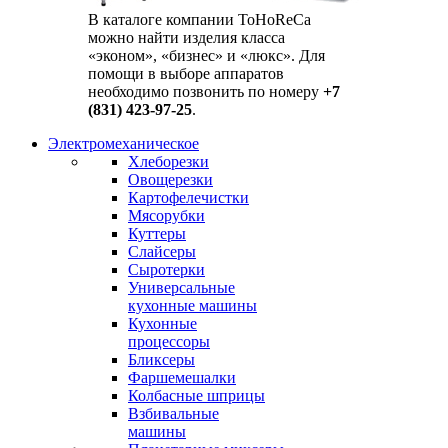
В каталоге компании ToHoReCa
можно найти изделия класса
«эконом», «бизнес» и «люкс». Для
помощи в выборе аппаратов
необходимо позвонить по номеру
+7
(831) 423-97-25
.
Электромеханическое
Хлеборезки
Овощерезки
Картофелечистки
Мясорубки
Куттеры
Слайсеры
Сыротерки
Универсальные
кухонные машины
Кухонные
процессоры
Бликсеры
Фаршемешалки
Колбасные шприцы
Взбивальные
машины